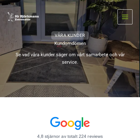
Hoppa
till
innehåll
VÅRA KUNDER
Kundomdömen
Se vad våra kunder säger om vårt samarbete och vår
service.
4,8 stjärnor av totalt 224 reviews