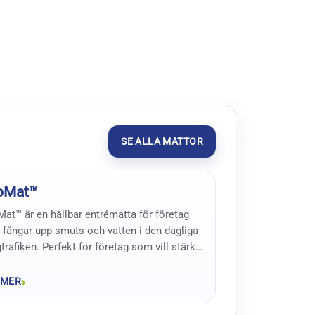
SE ALLA MATTOR
oMat™
at™ är en hållbar entrématta för företag
fångar upp smuts och vatten i den dagliga
trafiken. Perfekt för företag som vill stärka
hållbarhetsprofil och stoppa smuts från att
das i lokalen.
 MER