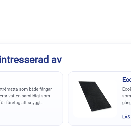
intresserad av
Ec
ntrématta som både fångar
EcoM
rar vatten samtidigt som
som 
för företag att snyggt
gång
otyp. Skapa ett intryck som
sin 
at™. Välj bland 65 olika
spri
LÄS