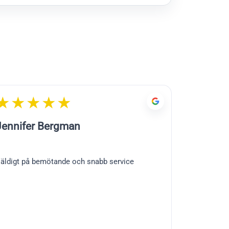
★★★★★
★★★
Jennifer Bergman
Jan Seger
äldigt på bemötande och snabb service
Pålitlig kund