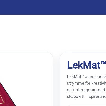
LekMat
LekMat™ är en budsk
utrymme för kreativit
och interagerar med v
skapa ett inspirerand