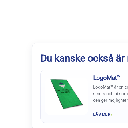
Du kanske också är 
LogoMat™
LogoMat™ är en e
smuts och absorbe
den ger möjlighet 
presentera sin log
varar – Med LogoM
LÄS MER
bakgrundsfärger.